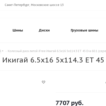
Санкт-Петербург, Московское шоссе 13
Шины
Диски
Грузовые шины
й
-
Колесный диск литой iFree Икигай 6.5x16 5x114.3 ET 45 Dia 60.1 (сер
Икигай 6.5x16 5x114.3 ET 45
7707
руб.