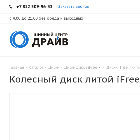
+7 812 309-96-33
Заказать звонок
с 9.00 до 21.00 без обеда и выходных
Главная
-
Каталог
-
Диски
-
Диски диски iFree
-
Диски ifree Икига
Колесный диск литой iFree 