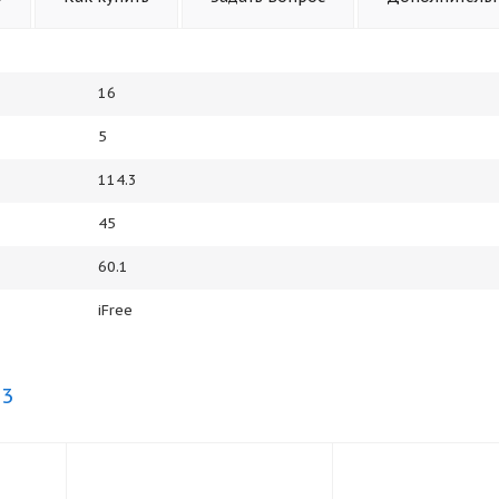
16
5
114.3
45
60.1
iFree
.3