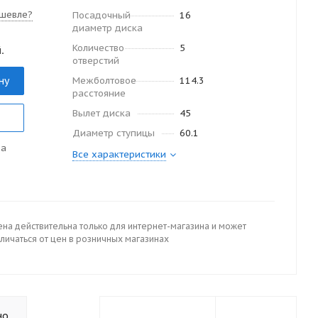
шевле?
Посадочный
16
диаметр диска
Количество
5
.
отверстий
ну
Межболтовое
114.3
расстояние
Вылет диска
45
Диаметр ступицы
60.1
да
Все характеристики
ена действительна только для интернет-магазина и может
личаться от цен в розничных магазинах
но