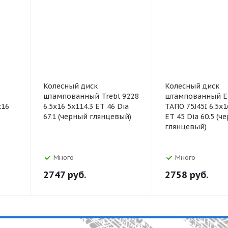
Колесный диск
Колесный диск
штампованный Trebl 9228
штампованный Е
x16
6.5x16 5x114.3 ET 46 Dia
ТАПО 75J45I 6.5x1
67.1 (черный глянцевый)
ET 45 Dia 60.5 (ч
глянцевый)
Много
Много
2747
руб.
2758
руб.