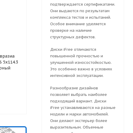
подтверждается сертификатами.
Они выдаются по результатам
комплекса тестов и испытаний.
Особое внимание уделяется
проверке на наличие
структурных дефектов.
Диски iFree отличаются
Колесный диск
Колесный ди
вразиа
штампованный ТЗСК Kia
повышенной прочностью и
штампованн
6 5x114.3
Ceed 6.5x16 5x114.3 ET 46
Тольятти Kia 
улучшенной износостойкостью.
ерный
Dia 67.1 (серебристый)
5x114.3 ET 46
Это особенно важно в условиях
(серебристый
интенсивной эксплуатации.
Разнообразие дизайнов
Много
Много
позволяет выбрать наиболее
2768
руб.
подходящий вариант. Диски
2768
руб.
iFree устанавливаются на разные
модели и марки автомобилей.
Они делают экстерьер более
выразительным. Объемные