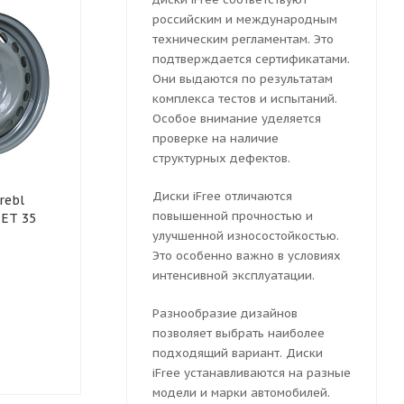
российским и международным
техническим регламентам. Это
подтверждается сертификатами.
Они выдаются по результатам
комплекса тестов и испытаний.
Особое внимание уделяется
проверке на наличие
структурных дефектов.
Колесный диск
Колесный ди
Диски iFree отличаются
rebl
штампованный ТЗСК Lada
штампованны
повышенной прочностью и
 ET 35
6x15 4x98 ET 35 Dia 58.6
X40021 6x15 
(серебристый)
улучшенной износостойкостью.
Dia 58.6 (сер
Это особенно важно в условиях
интенсивной эксплуатации.
Разнообразие дизайнов
Много
Много
позволяет выбрать наиболее
подходящий вариант. Диски
2339
руб.
2351
руб.
iFree устанавливаются на разные
модели и марки автомобилей.