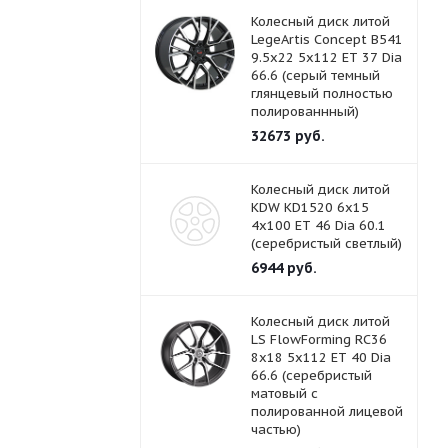
Колесный диск литой
LegeArtis Concept B541
9.5x22 5x112 ET 37 Dia
66.6 (серый темный
глянцевый полностью
полированнный)
32673
руб.
Колесный диск литой
KDW KD1520 6x15
4x100 ET 46 Dia 60.1
(серебристый светлый)
6944
руб.
Колесный диск литой
LS FlowForming RC36
8x18 5x112 ET 40 Dia
66.6 (серебристый
матовый с
полированной лицевой
частью)