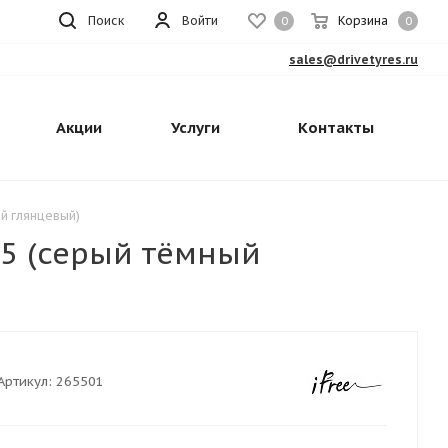
Поиск
Войти
Корзина
0
0
sales@drivetyres.ru
Акции
Услуги
Контакты
ый глянцевый)
.5 (серый тёмный
Артикул:
265501