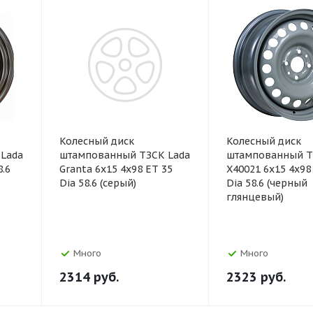
Колесный диск
Колесный диск
Lada
штампованный ТЗСК Lada
штампованный T
8.6
Granta 6x15 4x98 ET 35
X40021 6x15 4x98
Dia 58.6 (серый)
Dia 58.6 (черный
глянцевый)
Много
Много
2314
руб.
2323
руб.