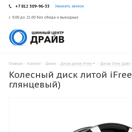
+7 812 309-96-33
Заказать звонок
с 9.00 до 21.00 без обеда и выходных
Главная
-
Каталог
-
Диски
-
Диски диски iFree
-
Диски ifree Дайс
Колесный диск литой iFree
глянцевый)