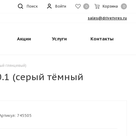
Поиск
Войти
Корзина
0
0
sales@drivetyres.ru
Акции
Услуги
Контакты
ный глянцевый)
0.1 (серый тёмный
Артикул:
745505