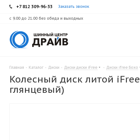
+7 812 309-96-33
Заказать звонок
с 9.00 до 21.00 без обеда и выходных
Главная
-
Каталог
-
Диски
-
Диски диски iFree
-
Диски ifree Бохо
Колесный диск литой iFree
глянцевый)