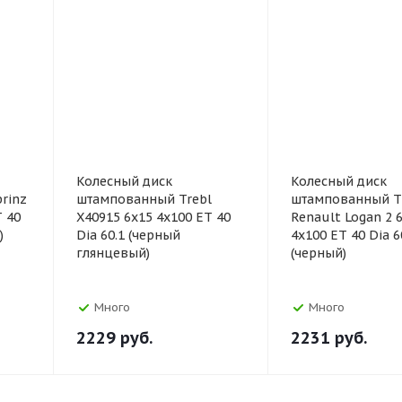
Колесный диск
Колесный диск
rinz
штампованный Trebl
штампованный 
T 40
X40915 6x15 4x100 ET 40
Renault Logan 2 
)
Dia 60.1 (черный
4x100 ET 40 Dia 6
глянцевый)
(черный)
Много
Много
2229
руб.
2231
руб.