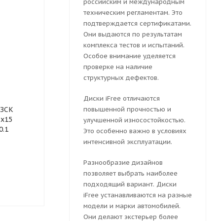
российским и международным
техническим регламентам. Это
подтверждается сертификатами.
Они выдаются по результатам
комплекса тестов и испытаний.
Особое внимание уделяется
проверке на наличие
структурных дефектов.
Диски iFree отличаются
Колесный диск
Колесный ди
ТЗСК
штампованный Magnetto
повышенной прочностью и
штампованны
6x15
15009 6x15 4x100 ET 50
Largus 6x15 
улучшенной износостойкостью.
0.1
Dia 60.1 (черный
Dia 60.1 (че
Это особенно важно в условиях
глянцевый)
глянцевый)
интенсивной эксплуатации.
Разнообразие дизайнов
Много
Много
позволяет выбрать наиболее
2257
руб.
подходящий вариант. Диски
2275
руб.
iFree устанавливаются на разные
модели и марки автомобилей.
Они делают экстерьер более