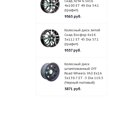
Скад Асти 6.5x16
4x100 ET 49 Dia 54.1
(графит)
9565
руб.
Колесный диск литой
Скад Босфор 6x16
5x112 ET 43 Dia 57.1
(графит)
9557
руб.
Колесный диск
штампованный Off
Road Wheels УАЗ 8x16
5x139.7 ET -3 Dia 110.5
(Черный матовый)
5871
руб.