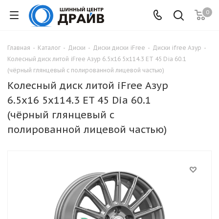
0
Главная
-
Каталог
-
Диски
-
Диски диски iFree
-
Диски ifree Азур
-
Колесный диск литой iFree Азур 6.5x16 5x114.3 ET 45 Dia 60.1
(чёрный глянцевый с полированной лицевой частью)
Колесный диск литой iFree Азур
6.5x16 5x114.3 ET 45 Dia 60.1
(чёрный глянцевый с
полированной лицевой частью)