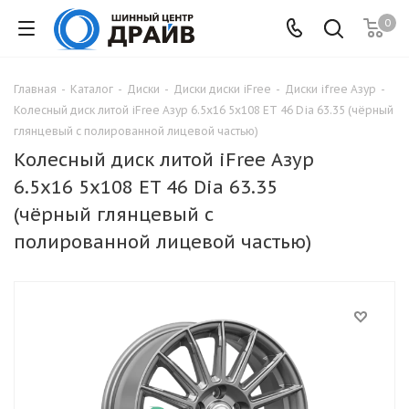
0
Главная
-
Каталог
-
Диски
-
Диски диски iFree
-
Диски ifree Азур
-
Колесный диск литой iFree Азур 6.5x16 5x108 ET 46 Dia 63.35 (чёрный
глянцевый с полированной лицевой частью)
Колесный диск литой iFree Азур
6.5x16 5x108 ET 46 Dia 63.35
(чёрный глянцевый с
полированной лицевой частью)