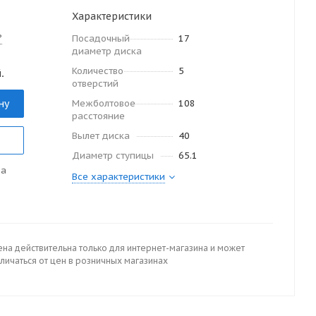
Характеристики
?
Посадочный
17
диаметр диска
Количество
5
.
отверстий
ну
Межболтовое
108
расстояние
Вылет диска
40
Диаметр ступицы
65.1
да
Все характеристики
ена действительна только для интернет-магазина и может
личаться от цен в розничных магазинах