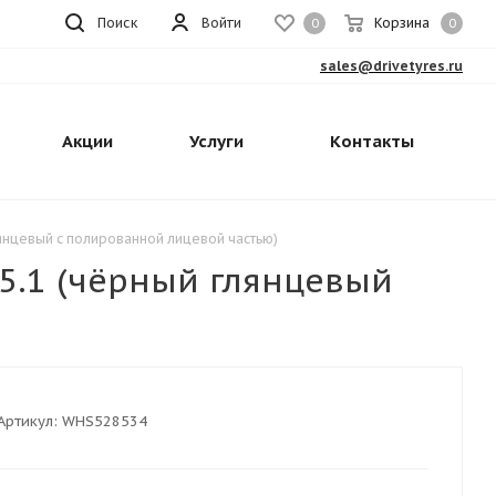
Поиск
Войти
Корзина
0
0
sales@drivetyres.ru
Акции
Услуги
Контакты
глянцевый с полированной лицевой частью)
65.1 (чёрный глянцевый
Артикул:
WHS528534