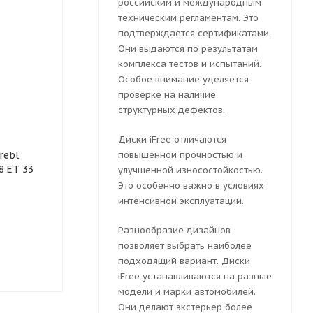
российским и международным
техническим регламентам. Это
подтверждается сертификатами.
Они выдаются по результатам
комплекса тестов и испытаний.
Особое внимание уделяется
проверке на наличие
структурных дефектов.
Диски iFree отличаются
Колесный диск
Колесный ди
rebl
штампованный Next NX-
повышенной прочностью и
штампованны
8 ET 33
131 7x17 5x108 ET 50 Dia
Х40929 7x17 
улучшенной износостойкостью.
63.3 (черный глянцевый)
Dia 63.3 (че
Это особенно важно в условиях
глянцевый)
интенсивной эксплуатации.
Разнообразие дизайнов
Много
Достаточн
позволяет выбрать наиболее
3996
руб.
подходящий вариант. Диски
4545
руб.
iFree устанавливаются на разные
модели и марки автомобилей.
Они делают экстерьер более