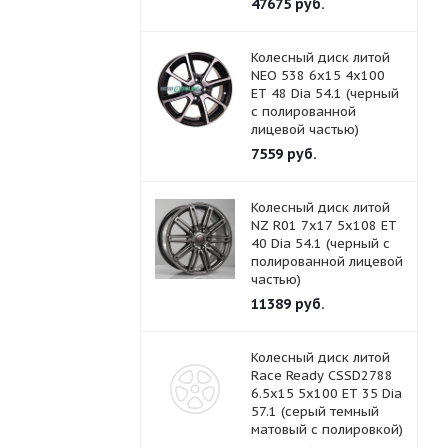
47675
руб.
Колесный диск литой
NEO 538 6x15 4x100
ET 48 Dia 54.1 (черный
с полированной
лицевой частью)
7559
руб.
Колесный диск литой
NZ R01 7x17 5x108 ET
40 Dia 54.1 (черный с
полированной лицевой
частью)
11389
руб.
Колесный диск литой
Race Ready CSSD2788
6.5x15 5x100 ET 35 Dia
57.1 (серый темный
матовый с полировкой)