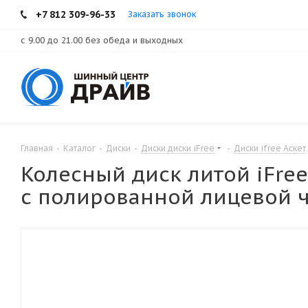
+7 812 309-96-33
Заказать звонок
с 9.00 до 21.00 без обеда и выходных
Главная
-
Каталог
-
Диски
-
Диски диски iFree
-
Диски ifree Аскет
Колесный диск литой iFree
с полированной лицевой ч