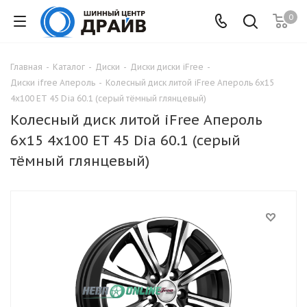
0
Главная
-
Каталог
-
Диски
-
Диски диски iFree
-
Диски ifree Апероль
-
Колесный диск литой iFree Апероль 6x15
4x100 ET 45 Dia 60.1 (серый тёмный глянцевый)
Колесный диск литой iFree Апероль
6x15 4x100 ET 45 Dia 60.1 (серый
тёмный глянцевый)