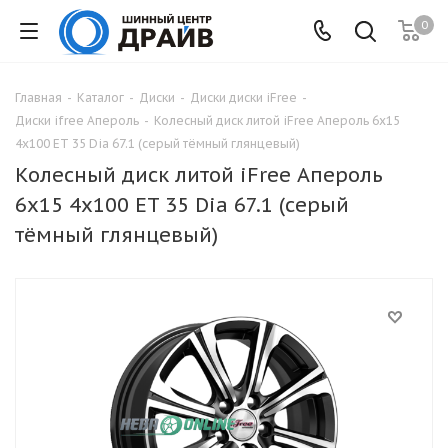
0
Главная
-
Каталог
-
Диски
-
Диски диски iFree
-
Диски ifree Апероль
-
Колесный диск литой iFree Апероль 6x15
4x100 ET 35 Dia 67.1 (серый тёмный глянцевый)
Колесный диск литой iFree Апероль
6x15 4x100 ET 35 Dia 67.1 (серый
тёмный глянцевый)