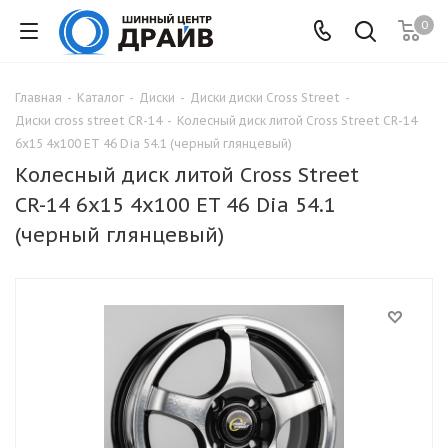
0
Главная
-
Каталог
-
Диски
-
Диски диски Cross Street
-
Диски cross street СR-14
-
Колесный диск литой Cross Street СR-14
6x15 4x100 ET 46 Dia 54.1 (черный глянцевый)
Колесный диск литой Cross Street
СR-14 6x15 4x100 ET 46 Dia 54.1
(черный глянцевый)