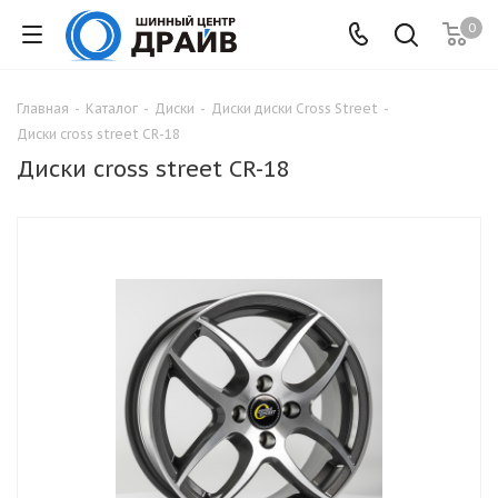
0
Главная
-
Каталог
-
Диски
-
Диски диски Cross Street
-
Диски cross street СR-18
Диски cross street СR-18