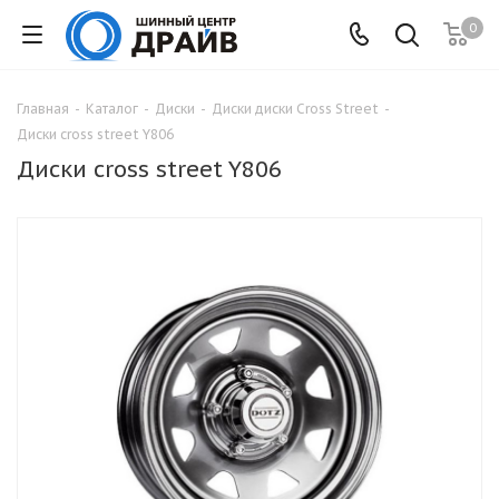
0
Главная
-
Каталог
-
Диски
-
Диски диски Cross Street
-
Диски cross street Y806
Диски cross street Y806