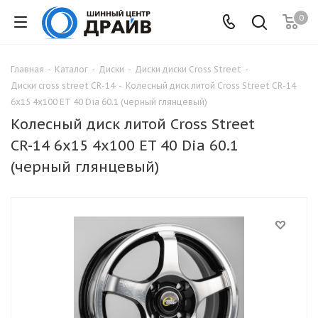
0
Главная
-
Каталог
-
Диски
-
Диски диски Cross Street
-
Диски cross street СR-14
-
Колесный диск литой Cross Street СR-14
6x15 4x100 ET 40 Dia 60.1 (черный глянцевый)
Колесный диск литой Cross Street
СR-14 6x15 4x100 ET 40 Dia 60.1
(черный глянцевый)