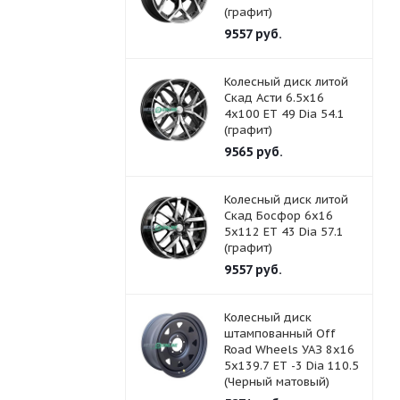
(графит)
9557
руб.
Колесный диск литой
Скад Асти 6.5x16
4x100 ET 49 Dia 54.1
(графит)
9565
руб.
Колесный диск литой
Скад Босфор 6x16
5x112 ET 43 Dia 57.1
(графит)
9557
руб.
Колесный диск
штампованный Off
Road Wheels УАЗ 8x16
5x139.7 ET -3 Dia 110.5
(Черный матовый)