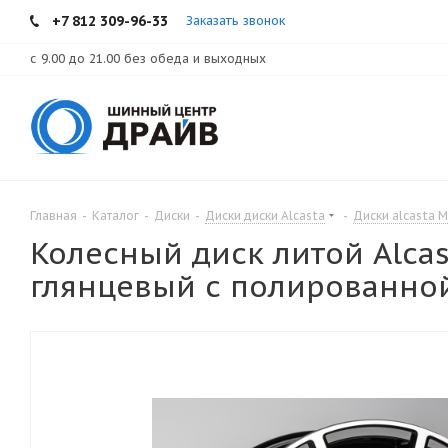
+7 812 309-96-33
Заказать звонок
с 9.00 до 21.00 без обеда и выходных
Главная
-
Каталог
-
Диски
-
Диски диски Alcasta
-
Диски alcasta 
Колесный диск литой Alcas
глянцевый с полированной