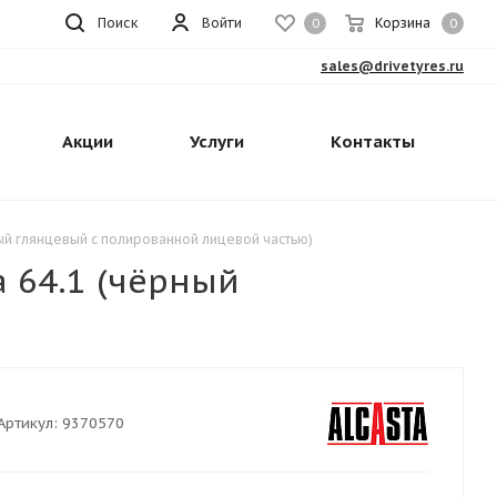
Поиск
Войти
Корзина
0
0
sales@drivetyres.ru
Акции
Услуги
Контакты
рный глянцевый с полированной лицевой частью)
a 64.1 (чёрный
Артикул:
9370570