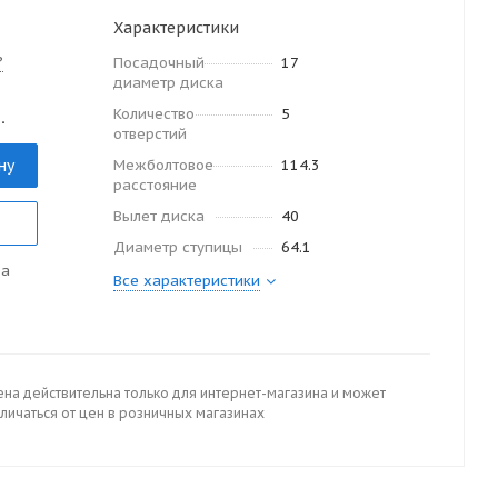
Характеристики
?
Посадочный
17
диаметр диска
Количество
5
.
отверстий
ну
Межболтовое
114.3
расстояние
Вылет диска
40
Диаметр ступицы
64.1
да
Все характеристики
ена действительна только для интернет-магазина и может
личаться от цен в розничных магазинах