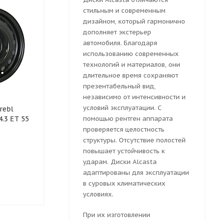
стильным и современным
дизайном, который гармонично
дополняет экстерьер
автомобиля. Благодаря
использованию современных
технологий и материалов, они
длительное время сохраняют
презентабельный вид,
независимо от интенсивности и
Колесный диск
Колесный ди
условий эксплуатации. С
rebl
штампованный Trebl R-
штампованны
4.3 ET 55
1728 7x17 5x114.3 ET 47
помощью рентген аппарата
7x17 5x114.3 
Dia 67.1 (черный
(черный гля
проверяется целостность
глянцевый)
структуры. Отсутствие полостей
повышает устойчивость к
ударам. Диски Alcasta
Достаточно
Достаточн
адаптированы для эксплуатации
3680
руб.
в суровых климатических
3691
руб.
условиях.
При их изготовлении