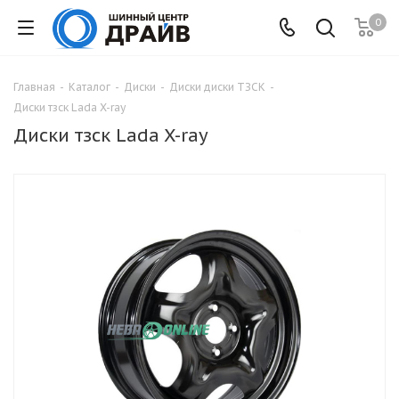
0
Главная
-
Каталог
-
Диски
-
Диски диски ТЗСК
-
Диски тзск Lada X-ray
Диски тзск Lada X-ray