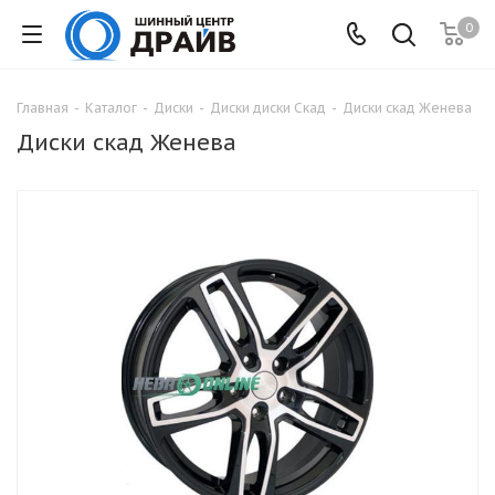
0
Главная
-
Каталог
-
Диски
-
Диски диски Скад
-
Диски скад Женева
Диски скад Женева