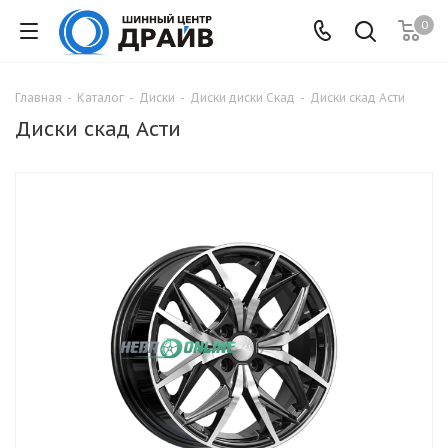
0
Главная
-
Каталог
-
Диски
-
Диски диски Скад
-
Диски скад Асти
Диски скад Асти