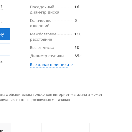
е?
Посадочный
16
диаметр диска
Количество
5
.
отверстий
ну
Межболтовое
110
расстояние
Вылет диска
38
Диаметр ступицы
65.1
да
Все характеристики
ена действительна только для интернет-магазина и может
личаться от цен в розничных магазинах
но