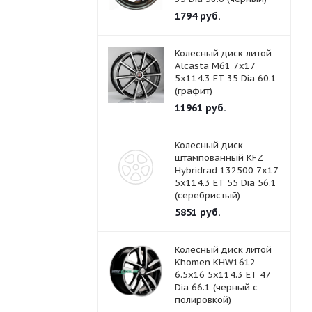
1794
руб.
Колесный диск литой
Alcasta M61 7x17
5x114.3 ET 35 Dia 60.1
(графит)
11961
руб.
Колесный диск
штампованный KFZ
Hybridrad 132500 7x17
5x114.3 ET 55 Dia 56.1
(серебристый)
5851
руб.
Колесный диск литой
Khomen KHW1612
6.5x16 5x114.3 ET 47
Dia 66.1 (черный с
полировкой)