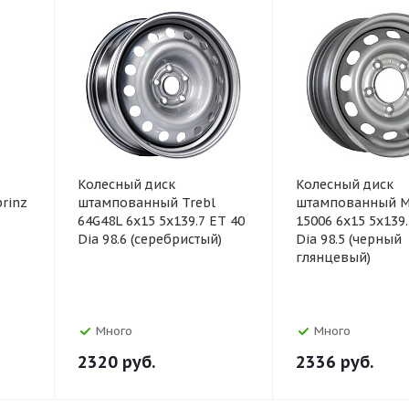
Колесный диск
Колесный диск
rinz
штампованный Trebl
штампованный M
64G48L 6x15 5x139.7 ET 40
15006 6x15 5x139.
Dia 98.6 (серебристый)
Dia 98.5 (черный
глянцевый)
Много
Много
2320
руб.
2336
руб.