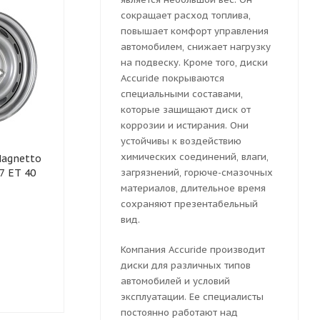
сокращает расход топлива,
повышает комфорт управления
автомобилем, снижает нагрузку
на подвеску. Кроме того, диски
Accuride покрываются
специальными составами,
которые защищают диск от
коррозии и истирания. Они
устойчивы к воздействию
Колесный диск
Колесный ди
химических соединений, влаги,
agnetto
штампованный ТЗСК
штампованны
7 ET 40
Chevrolet Niva 6x15
загрязнений, горюче-смазочных
64G48L 6x15 
5x139.7 ET 40 Dia 98.5
Dia 98.6 (сер
материалов, длительное время
(серебристый)
сохраняют презентабельный
вид.
Компания Accuride производит
Много
Много
диски для различных типов
2337
руб.
автомобилей и условий
2343
руб.
эксплуатации. Ее специалисты
постоянно работают над