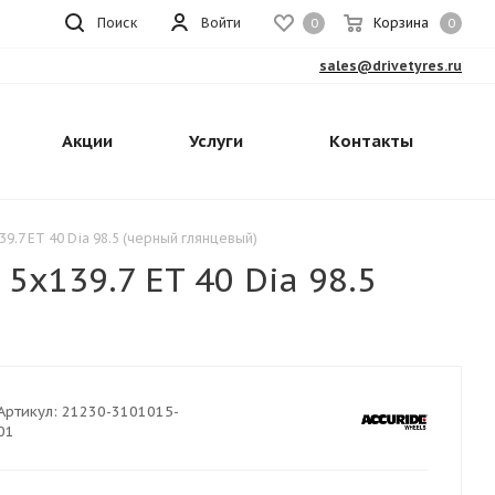
Поиск
Войти
Корзина
0
0
sales@drivetyres.ru
Акции
Услуги
Контакты
9.7 ET 40 Dia 98.5 (черный глянцевый)
x139.7 ET 40 Dia 98.5
Артикул:
21230-3101015-
01