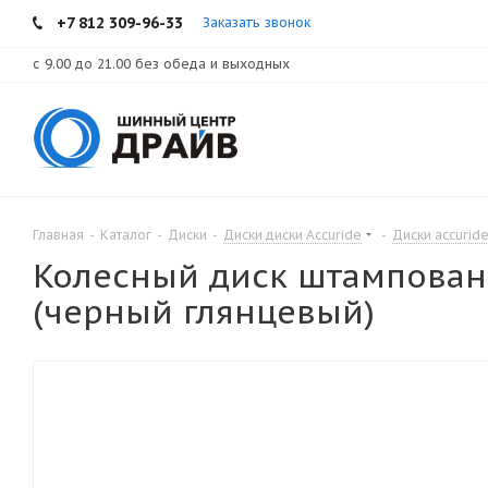
+7 812 309-96-33
Заказать звонок
с 9.00 до 21.00 без обеда и выходных
Главная
-
Каталог
-
Диски
-
Диски диски Accuride
-
Диски accurid
Колесный диск штампованны
(черный глянцевый)