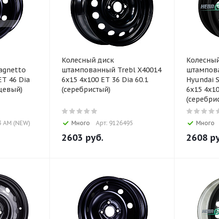
Колесный диск
Колесный
agnetto
штампованный Trebl X40014
штампов
ET 46 Dia
6x15 4x100 ET 36 Dia 60.1
Hyundai S
нцевый)
(серебристый)
6x15 4x10
(серебри
3 AM (NEW)
Много
Арт: 9126495
Много
2603
руб.
2608
ру