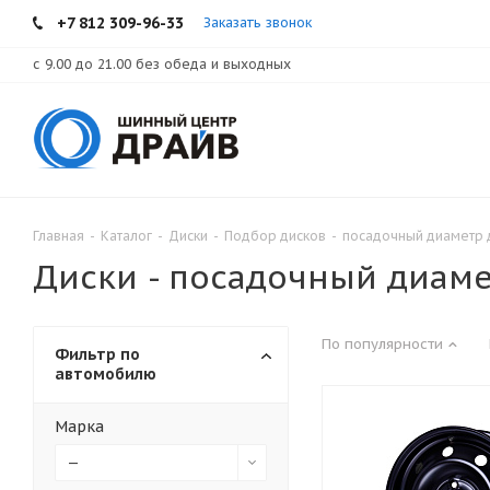
+7 812 309-96-33
Заказать звонок
с 9.00 до 21.00 без обеда и выходных
Главная
-
Каталог
-
Диски
-
Подбор дисков
-
посадочный диаметр 
Диски - посадочный диаме
По популярности
Фильтр по
автомобилю
Марка
—