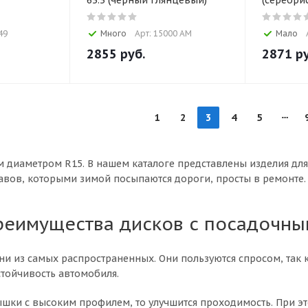
63.3 (черный глянцевый)
(серебри
49
Много
Арт: 15000 AM
Мало
2855
руб.
2871
ру
1
2
3
4
5
 диаметром R15. В нашем каталоге представлены изделия для
тавов, которыми зимой посыпаются дороги, просты в ремонте.
преимущества дисков с посадочн
 из самых распространенных. Они пользуются спросом, так к
тойчивость автомобиля.
шки с высоким профилем, то улучшится проходимость. При э