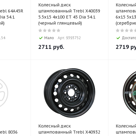
Колесный диск
Колесный
ebl 64A45R
штампованный Trebl X40039
штампов
ia 54.1
5.5x15 4x100 ET 45 Dia 54.1
6x15 5x13
й)
(черный глянцевый)
(серебри
154
Мало
Арт: 9393752
Достат
2711
руб.
2719
ру
Колесный диск
Колесный
ebl 8036
штампованный Trebl X40932
штампов