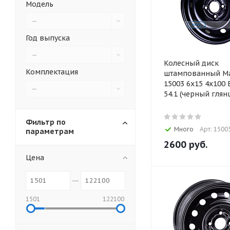
Модель
—
Год выпуска
—
Колесный диск
Комплектация
штампованный M
15003 6x15 4x100 
—
54.1 (черный гля
Фильтр по
Много
Арт: 1500
параметрам
2600
руб.
Цена
1501
122100