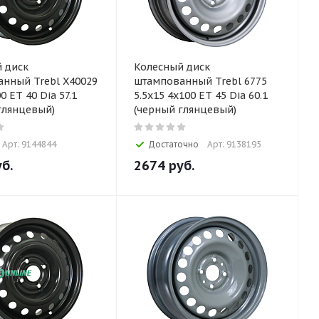
 диск
Колесный диск
нный Trebl X40029
штампованный Trebl 6775
0 ET 40 Dia 57.1
5.5x15 4x100 ET 45 Dia 60.1
глянцевый)
(черный глянцевый)
Арт: 9144844
Достаточно
Арт: 9138195
б.
2674
руб.