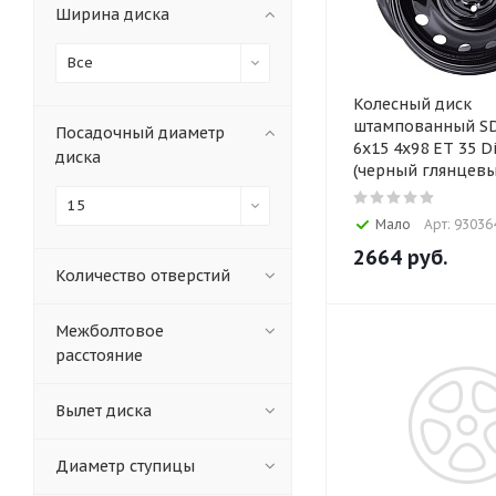
Ширина диска
Все
Колесный диск
штампованный SD
Посадочный диаметр
6x15 4x98 ET 35 Di
диска
(черный глянцевы
15
Мало
Арт: 93036
2664
руб.
Количество отверстий
Межболтовое
расстояние
Вылет диска
Диаметр ступицы