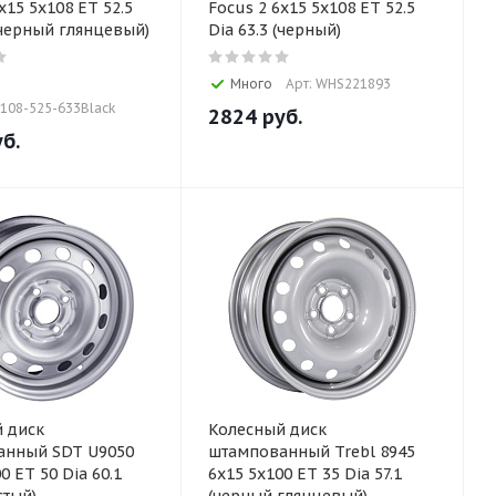
x15 5x108 ET 52.5
Focus 2 6x15 5x108 ET 52.5
 (черный глянцевый)
Dia 63.3 (черный)
Много
Арт: WHS221893
х108-525-633Black
2824
руб.
б.
 диск
Колесный диск
анный SDT U9050
штампованный Trebl 8945
0 ET 50 Dia 60.1
6x15 5x100 ET 35 Dia 57.1