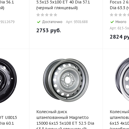
ia 56.1
5.5x15 5x100 ET 40 Dia 57.1
Focus 2 6
й)
(черный глянцевый)
Dia 63.3
 9112679
Достаточно
Арт: 9301688
Много
Арт: 615-5
2753
руб.
2824
ру
Колесный диск
Колесный
T U8015
штампованный Magnetto
штампов
ia 60.1
15000 6x15 5x108 ET 52.5 Dia
6x15 4x10