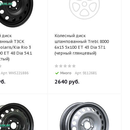
 диск
Колесный диск
анный ТЗСК
штампованный Trebl 8000
olaris/Kia Rio 3
6x15 5x100 ET 43 Dia 57.1
0 ET 48 Dia 54.1
(черный глянцевый)
стый)
Арт: WHS221886
Много
Арт: 9112681
б.
2640
руб.