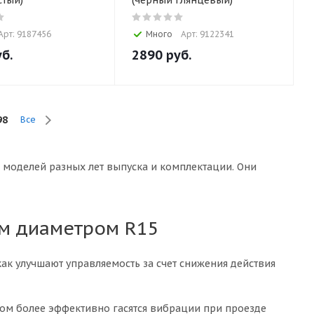
стый)
(черный глянцевый)
Арт: 9187456
Много
Арт: 9122341
б.
2890
руб.
98
Все
 моделей разных лет выпуска и комплектации. Они
ым диаметром R15
ак улучшают управляемость за счет снижения действия
том более эффективно гасятся вибрации при проезде