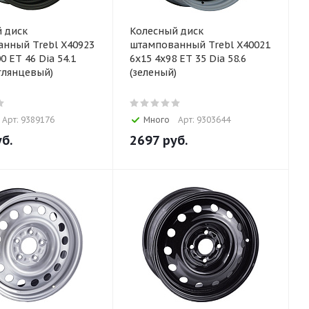
 диск
Колесный диск
нный Trebl X40923
штампованный Trebl X40021
0 ET 46 Dia 54.1
6x15 4x98 ET 35 Dia 58.6
глянцевый)
(зеленый)
Арт: 9389176
Много
Арт: 9303644
б.
2697
руб.