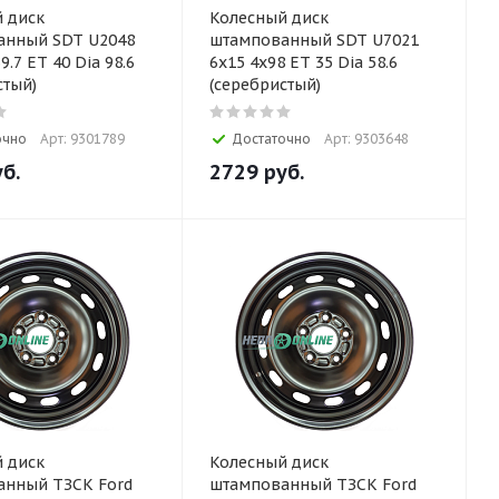
 диск
Колесный диск
анный SDT U2048
штампованный SDT U7021
9.7 ET 40 Dia 98.6
6x15 4x98 ET 35 Dia 58.6
стый)
(серебристый)
очно
Арт: 9301789
Достаточно
Арт: 9303648
б.
2729
руб.
 диск
Колесный диск
анный ТЗСК Ford
штампованный ТЗСК Ford