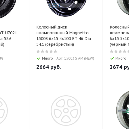
Колесный диск
Колесный
T U7021
штампованный Magnetto
штампова
a 58.6
15003 6x15 4x100 ET 46 Dia
6x15 5x10
й)
54.1 (серебристый)
(черный 
49
Много
Арт: 15003 S AM (NEW)
Много
2664
руб.
2674
ру