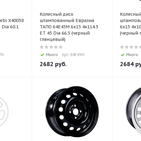
Колесный диск
Колесный
ebl X40038
штампованный Евразиа
штампова
 Dia 60.1
ТАПО 64E45M 6x15 4x114.3
6x15 4x10
ET 45 Dia 66.5 (черный
(черный 
глянцевый)
70
Много
Арт: 64E45M
Много
2682
руб.
2684
ру