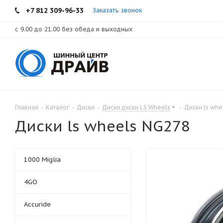
+7 812 309-96-33
Заказать звонок
с 9.00 до 21.00 без обеда и выходных
Главная
-
Каталог
-
Диски
-
Диски диски LS Wheels
-
Диски ls wh
Диски ls wheels NG278
1000 Miglia
4GO
Accuride