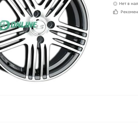
Нет в на
Рекоме