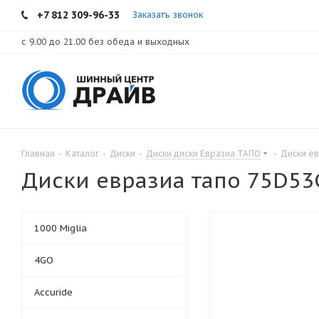
+7 812 309-96-33
Заказать звонок
с 9.00 до 21.00 без обеда и выходных
Главная
-
Каталог
-
Диски
-
Диски диски Евразиа ТАПО
-
Диски ев
Диски евразиа тапо 75D53
1000 Miglia
4GO
Accuride