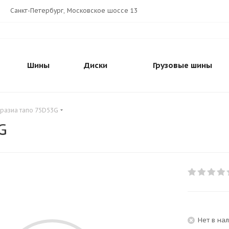
Санкт-Петербург, Московское шоссе 13
Шины
Диски
Грузовые шины
разиа тапо 75D53G
G
Нет в на