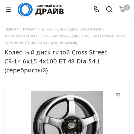
0
Главная
-
Каталог
-
Диски
-
Диски диски Cross Street
-
Диски cross street СR-14
-
Колесный диск литой Cross Street СR-14
6x15 4x100 ET 48 Dia 54.1 (серебристый)
Колесный диск литой Cross Street
СR-14 6x15 4x100 ET 48 Dia 54.1
(серебристый)