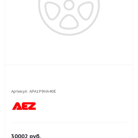
Артикул:
APA1P9HA40E
30002
руб.