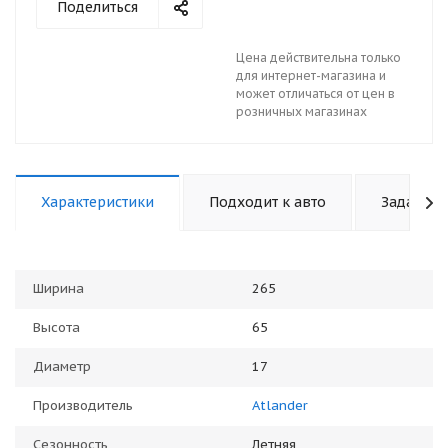
Поделиться
Цена действительна только
для интернет-магазина и
может отличаться от цен в
розничных магазинах
Характеристики
Подходит к авто
Задать в
Ширина
265
Высота
65
Диаметр
17
Производитель
Atlander
Сезонность
Летняя